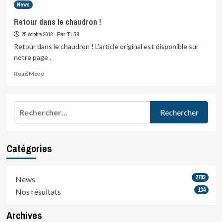
News
Retour dans le chaudron !
25 octobre 2018
Par TL59
Retour dans le chaudron ! L'article original est disponible sur
notre page .
Read
Read More
more
about
Retour
Rechercher :
dans
le
chaudron
!
Catégories
2793
News
134
Nos résultats
Archives