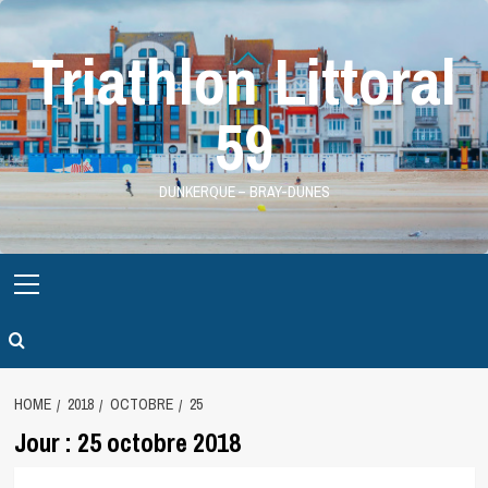
Skip
to
Triathlon Littoral
content
59
DUNKERQUE – BRAY-DUNES
Primary
Menu
HOME
2018
OCTOBRE
25
Jour :
25 octobre 2018