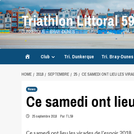
Skip
to
Triathlon Littoral 5
content
DUNKERQUE – BRAY-DUNES
Accueil
Club
Tri. Dunkerque
Tri. Bray-Dunes
HOME
2018
SEPTEMBRE
25
CE SAMEDI ONT LIEU LES VIR
News
Ce samedi ont lie
25 septembre 2018
Par TL59
Ce samedi ont lieu les virades de l’espoir 2018.