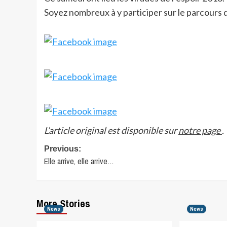
Soyez nombreux à y participer sur le parcours
L’article original est disponible sur
notre page
.
Post
Previous:
Elle arrive, elle arrive…
navigation
More Stories
News
News