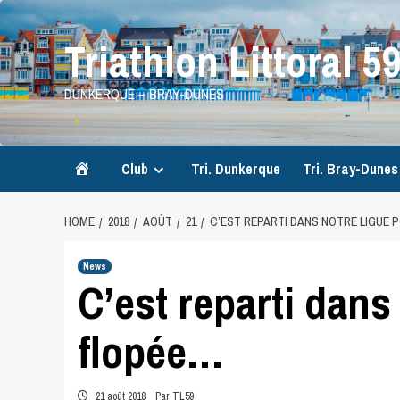
Skip
to
Triathlon Littoral 5
content
DUNKERQUE – BRAY-DUNES
Accueil
Club
Tri. Dunkerque
Tri. Bray-Dunes
HOME
2018
AOÛT
21
C’EST REPARTI DANS NOTRE LIGUE 
News
C’est reparti dans
flopée…
21 août 2018
Par TL59