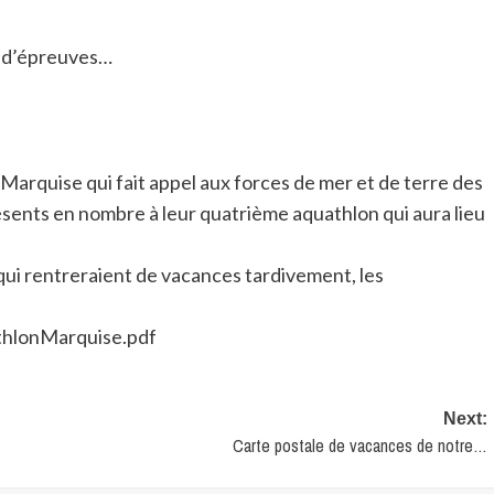
e d’épreuves…
 Marquise qui fait appel aux forces de mer et de terre des
ésents en nombre à leur quatrième aquathlon qui aura lieu
 qui rentreraient de vacances tardivement, les
thlonMarquise.pdf
Next:
Carte postale de vacances de notre…