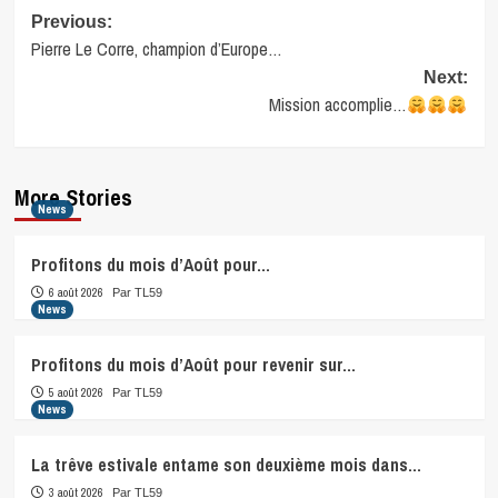
Post
Previous:
Pierre Le Corre, champion d’Europe…
navigation
Next:
Mission accomplie…
More Stories
News
Profitons du mois d’Août pour…
6 août 2026
Par TL59
News
Profitons du mois d’Août pour revenir sur…
5 août 2026
Par TL59
News
La trêve estivale entame son deuxième mois dans…
3 août 2026
Par TL59