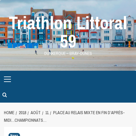
Skip
to
Triathlon Littoral
content
59
DUNKERQUE – BRAY-DUNES
Primary
Menu
HOME
2018
AOÛT
11
PLACE AU RELAIS MIXTE EN FIN D’APRÈS-
MIDI…CHAMPIONNATS…
News