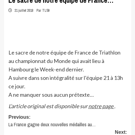
Le sacre de notre équipe de France…
21 juillet 2018
Par TL59
Le sacre de notre équipe de France de Triathlon
au championnat du Monde qui avait lieu à
Hambourg le Week-end dernier.
A suivre dans son intégralité sur l’équipe 21 à 13h
ce jour.
A ne manquer sous aucun prétexte…
L’article original est disponible sur
notre page
.
Post
Previous:
La France gagne deux nouvelles médailles au…
navigation
Next: