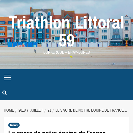
Skip
to
Triathlon Littoral
content
59
DUNKERQUE – BRAY-DUNES
Primary
Menu
HOME
2018
JUILLET
21
LE SACRE DE NOTRE ÉQUIPE DE FRANCE…
News