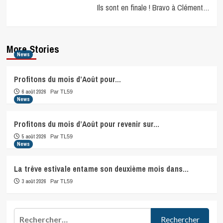
Ils sont en finale ! Bravo à Clément…
More Stories
News
Profitons du mois d’Août pour…
6 août 2026
Par TL59
News
Profitons du mois d’Août pour revenir sur…
5 août 2026
Par TL59
News
La trêve estivale entame son deuxième mois dans…
3 août 2026
Par TL59
Rechercher :