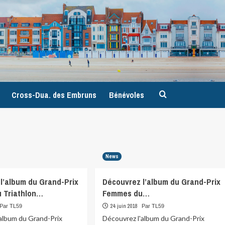
9
Cross-Dua. des Embruns
Bénévoles
News
l’album du Grand-Prix
Découvrez l’album du Grand-Prix
 Triathlon…
Femmes du…
24 juin 2018
Par TL59
Par TL59
'album du Grand-Prix
Découvrez l'album du Grand-Prix