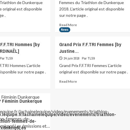
riathlon de Dunkerque
Femmes du Triathlon de Dunkerque
le original est disponible
2018. L'article original est disponible
ge .
sur notre page .
ad
Read
Read More
re
more
News
ut
about
ouvrez
Découvrez
 F.F.TRI Hommes [by
Grand Prix F.F.TRI Femmes [by
lbum
l’album
ARDINAËL]
Justine…
du
nd-
Grand-
24 juin 2018
Par TL59
Par TL59
x
Prix
.F.TRI Hommes L'article
Grand Prix F.F.TRI Femmes L'article
mmes
Femmes
disponible sur notre page .
original est disponible sur notre page .
du…
athlon…
ad
Read
Read More
re
more
ut
about
nd
Grand
 Féminin Dunkerque
x
Prix
.TRI
F.F.TRI
ements/triathlon-
w.lequipe.fr/lachainelequipe/video/evenements/triathlon-
mmes
Femmes
[by
athlon-femmes-de-
tine
Justine…
/x6mknq6Les