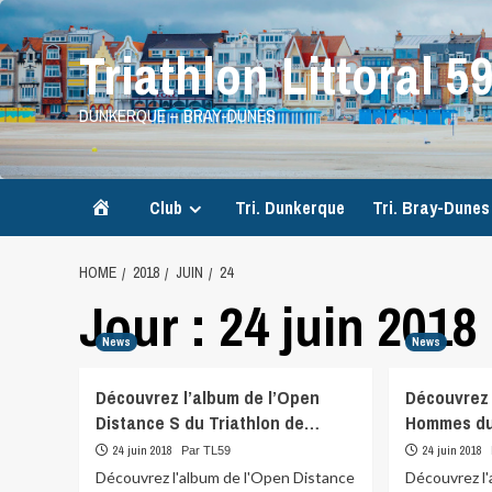
Skip
to
Triathlon Littoral 5
content
DUNKERQUE – BRAY-DUNES
Accueil
Club
Tri. Dunkerque
Tri. Bray-Dunes
HOME
2018
JUIN
24
Jour :
24 juin 2018
News
News
Découvrez l’album de l’Open
Découvrez 
Distance S du Triathlon de…
Hommes du
24 juin 2018
24 juin 2018
Par TL59
Découvrez l'album de l'Open Distance
Découvrez l