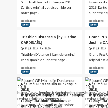
S du Triathlon de Dunkerque 2018.
Hommes du T
L'article original est disponible sur
2018. L'artic
notre page .
sur notre pa
Read
Re
Read More
Read More
more
mo
News
News
about
abo
Découvrez
Déc
Triathlon Distance S [by Justine
Grand Prix
l’album
l’a
CARDINAËL]
Justine C
de
du
l’Open
Gra
24 juin 2018
24 juin 2018
Par TL59
Distance
Pri
Triathlon Distance S L'article original
Grand Prix F
S
Ho
est disponible sur notre page .
original est 
du
du
Triathlon
Tri
Read
Re
Read More
Read More
de…
more
mo
News
News
about
abo
Triathlon
Gra
Résumé GP Masculin Dunkerque
Résumé GP
Distance
Pri
2018
2018
S
F.F
https://www.lequipe.fr/lachainelequipe/video/even
https://ww
[by
Ho
Justine
[by
replay-triathlon-hommes-de-
replay-tri
CARDINAËL]
Jus
dunkerque/x6mknqdLes
dunkerque