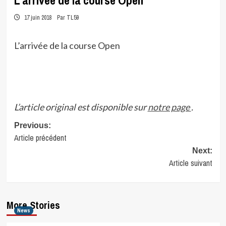
L’arrivée de la course Open
17 juin 2018
Par TL59
L’arrivée de la course Open
L’article original est disponible sur
notre page
.
Post
Previous:
Article précédent
navigation
Next:
Article suivant
More Stories
News