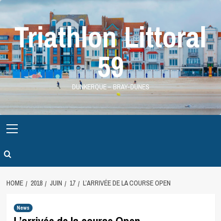
Skip
to
Triathlon Littoral
content
59
DUNKERQUE – BRAY-DUNES
Primary
Menu
HOME
2018
JUIN
17
L’ARRIVÉE DE LA COURSE OPEN
News