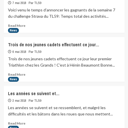
ce
7 mai 2018
Par TL59
soit
Voici venu le temps d'annoncer les gagnants de la semaine 7
en
du challenge Strava du TL59: Temps total des activités...
même
temps
Read
Read More
que
more
News
la…
about
Voici
Trois de nos jeunes cadets effectuent ce jour…
venu
le
6 mai 2018
Par TL59
temps
Trois de nos jeunes cadets effectuent ce jour leur premier
d’annoncer
Triathlon chez les Grands ! C'est à Hénin Beaumont Bonne...
les
gagnants…
Read
Read More
more
News
about
Trois
Les années se suivent et…
de
nos
2 mai 2018
Par TL59
jeunes
Les années se suivent et se ressemblent, et malgré les
cadets
difficultés et les bâtons dans les roues que nous mettent...
effectuent
ce
Read
Read More
jour…
more