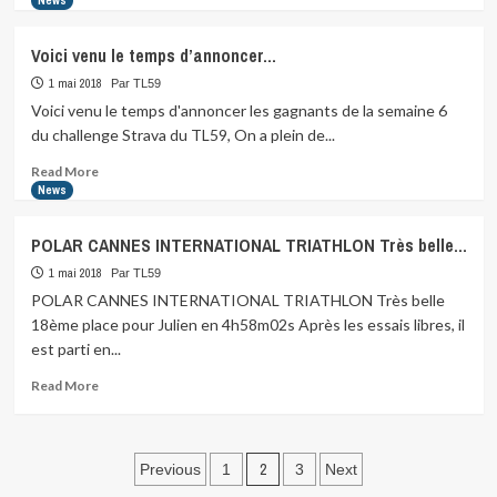
News
about
Les
Voici venu le temps d’annoncer…
années
se
1 mai 2018
Par TL59
suivent
Voici venu le temps d'annoncer les gagnants de la semaine 6
et…
du challenge Strava du TL59, On a plein de...
Read
Read More
more
News
about
Voici
POLAR CANNES INTERNATIONAL TRIATHLON Très belle…
venu
le
1 mai 2018
Par TL59
temps
POLAR CANNES INTERNATIONAL TRIATHLON Très belle
d’annoncer…
18ème place pour Julien en 4h58m02s Après les essais libres, il
est parti en...
Read
Read More
more
about
POLAR
Pagination
CANNES
2
Previous
1
3
Next
INTERNATIONAL