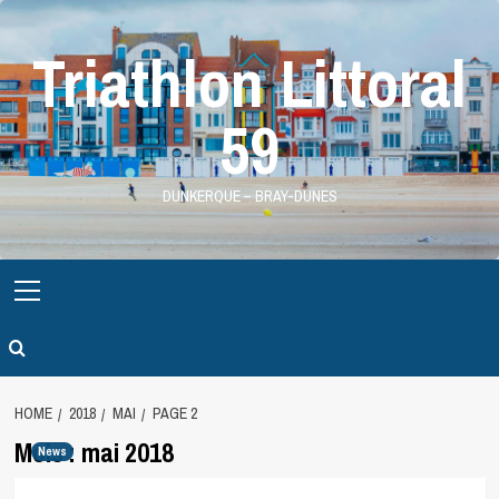
Skip
to
Triathlon Littoral
content
59
DUNKERQUE – BRAY-DUNES
Primary
Menu
HOME
2018
MAI
PAGE 2
Mois :
mai 2018
News