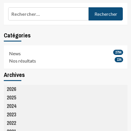
des
TRIATHLON
Très
publications
Rechercher :
belle…
Catégories
2794
News
134
Nos résultats
Archives
2026
2025
2024
2023
2022