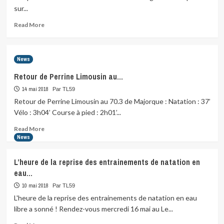
Plaisir,
sur...
…
Read
Read More
more
about
Deuxième
News
étape
le
Retour de Perrine Limousin au…
17
14 mai 2018
Juin,
Par TL59
sous
Retour de Perrine Limousin au 70.3 de Majorque : Natation : 37’
un
Vélo : 3h04’ Course à pied : 2h01’...
soleil
Read
généreux,
Read More
more
…
News
about
Retour
L’heure de la reprise des entrainements de natation en
de
eau…
Perrine
Limousin
10 mai 2018
Par TL59
au…
L'heure de la reprise des entrainements de natation en eau
libre a sonné ! Rendez-vous mercredi 16 mai au Le...
Read