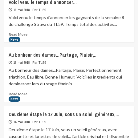
Voici venu le temps d’annoncer…
16 mai 2018
Par TL59
Voici venu le temps d'annoncer les gagnants de la semaine 8
du challenge Strava du TL59: Temps total des activités...
Read
Read More
more
News
about
Voici
Au bonheur des dames…Partage, Plaisir,…
venu
le
16 mai 2018
Par TL59
temps
Au bonheur des dames...Partage, Plaisir, Perfectionnement
d’annoncer…
triathlon, Eau libre, Bonne Humeur: Voici les ingredients qui
domineront lors du stage féminin...
Read
Read More
more
News
about
Au
Deuxième étape le 17 Juin, sous un soleil généreux,…
bonheur
des
14 mai 2018
Par TL59
dames…
Deuxième étape le 17 Juin, sous un soleil généreux, avec
Partage,
casquette et lunettes de soleil... L'article original est disponible