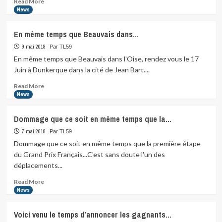
Read More
more
News
about
L’heure
En même temps que Beauvais dans…
de
la
9 mai 2018
Par TL59
reprise
En même temps que Beauvais dans l'Oise, rendez vous le 17
des
Juin à Dunkerque dans la cité de Jean Bart....
entrainements
de
Read
Read More
natation
more
News
en
about
eau…
En
Dommage que ce soit en même temps que la…
même
temps
7 mai 2018
Par TL59
que
Dommage que ce soit en même temps que la première étape
Beauvais
du Grand Prix Français...C'est sans doute l'un des
dans…
déplacements...
Read
Read More
more
News
about
Dommage
Voici venu le temps d’annoncer les gagnants…
que