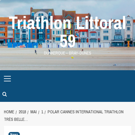
Skip
to
Triathlon Littoral
content
59
DUNKERQUE – BRAY-DUNES
Primary
Menu
HOME
2018
MAI
1
POLAR CANNES INTERNATIONAL TRIATHLON
TRÈS BELLE…
News