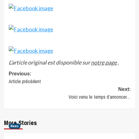
L’article original est disponible sur
notre page
.
Post
Previous:
Article précédent
navigation
Next:
Voici venu le temps d’annoncer…
More Stories
News