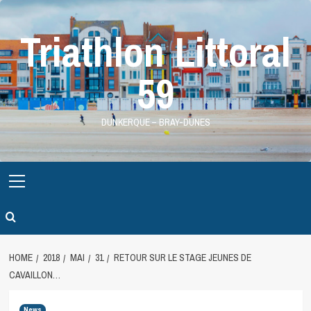
Skip
to
Triathlon Littoral
content
59
DUNKERQUE – BRAY-DUNES
Primary
Menu
HOME
2018
MAI
31
RETOUR SUR LE STAGE JEUNES DE
CAVAILLON…
News