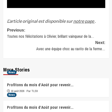
L’article original est disponible sur
notre page
.
Post
Previous:
Toutes nos félicitations à Olivier, brillant vainqueur de la…
navigation
Next:
Avec une équipe choc au ravito de la ferme…
More Stories
News
Profitons du mois d’Août pour revenir…
10 août 2026
Par TL59
News
Profitons du mois d’Août pour revenir…