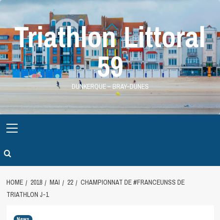
Skip
to
Triathlon Littoral
content
59
DUNKERQUE – BRAY-DUNES
Primary
Menu
HOME
2018
MAI
22
CHAMPIONNAT DE #FRANCEUNSS DE
TRIATHLON J-1
News