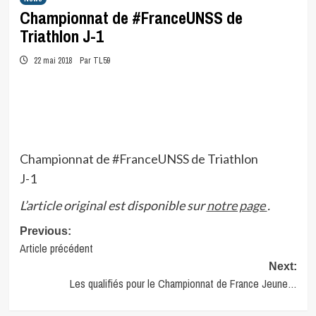
Championnat de #FranceUNSS de
Triathlon J-1
22 mai 2018
Par TL59
Championnat de #FranceUNSS de Triathlon
J-1
L’article original est disponible sur
notre page
.
Post
Previous:
Article précédent
navigation
Next:
Les qualifiés pour le Championnat de France Jeune…