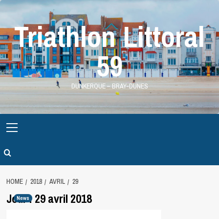
Skip
to
Triathlon Littoral
content
59
DUNKERQUE – BRAY-DUNES
Primary
Menu
HOME
2018
AVRIL
29
Jour :
29 avril 2018
News