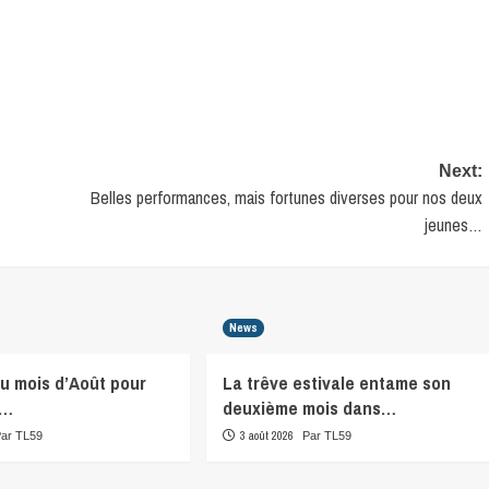
Next:
Belles performances, mais fortunes diverses pour nos deux
jeunes…
News
du mois d’Août pour
La trêve estivale entame son
r…
deuxième mois dans…
3 août 2026
Par TL59
Par TL59