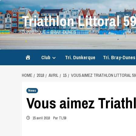
Skip
to
Triathlon Littoral 5
content
DUNKERQUE – BRAY-DUNES
Accueil
Club
Tri. Dunkerque
Tri. Bray-Dunes
HOME
2018
AVRIL
15
VOUS AIMEZ TRIATHLON LITTORAL 59
News
Vous aimez Triathl
15 avril 2018
Par TL59