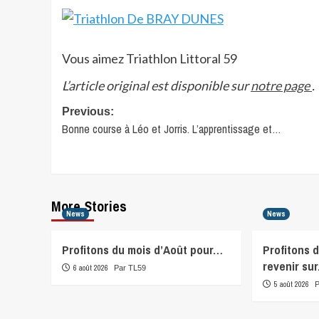
Vous aimez Triathlon Littoral 59
L’article original est disponible sur
notre page
.
Post
Previous:
Bonne course à Léo et Jorris. L’apprentissage et…
navigation
More Stories
News
News
Profitons du mois d’Août pour…
Profitons 
revenir su
6 août 2026
Par TL59
5 août 2026