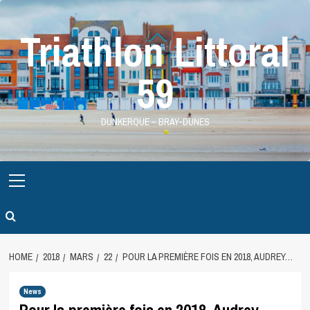
Skip
to
Triathlon Littoral
content
59
DUNKERQUE – BRAY-DUNES
Primary
Menu
HOME
2018
MARS
22
POUR LA PREMIÈRE FOIS EN 2018, AUDREY…
News