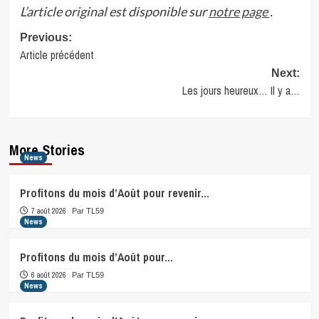
L’article original est disponible sur
notre page
.
Post
Previous:
Article précédent
navigation
Next:
Les jours heureux… Il y a…
More Stories
News
Profitons du mois d’Août pour revenir…
7 août 2026
Par TL59
News
Profitons du mois d’Août pour…
6 août 2026
Par TL59
News