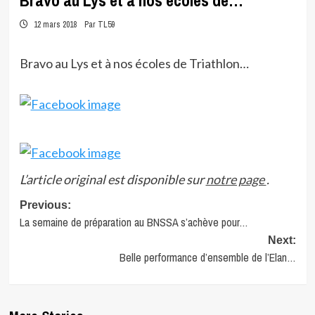
Bravo au Lys et à nos écoles de…
12 mars 2018
Par TL59
Bravo au Lys et à nos écoles de Triathlon…
L’article original est disponible sur
notre page
.
Post
Previous:
La semaine de préparation au BNSSA s’achève pour…
navigation
Next:
Belle performance d’ensemble de l’Elan…