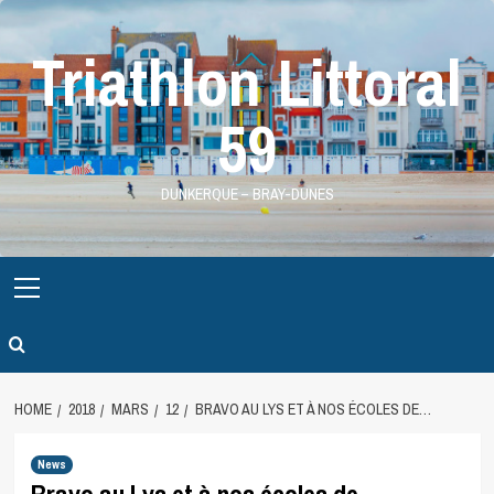
Skip
to
Triathlon Littoral
content
59
DUNKERQUE – BRAY-DUNES
Primary
Menu
HOME
2018
MARS
12
BRAVO AU LYS ET À NOS ÉCOLES DE…
News