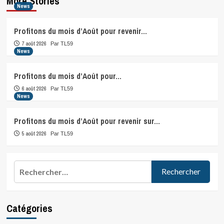
More Stories
News
Profitons du mois d’Août pour revenir…
7 août 2026
Par TL59
News
Profitons du mois d’Août pour…
6 août 2026
Par TL59
News
Profitons du mois d’Août pour revenir sur…
5 août 2026
Par TL59
Rechercher :
Catégories