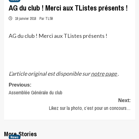
AG du club ! Merci aux TListes présents !
19 janvier 2018
Par TL59
AG du club ! Merci aux TListes présents !
L’article original est disponible sur
notre page
.
Post
Previous:
Assemblée Générale du club
navigation
Next:
Likez sur la photo, c’est pour un concours…
More Stories
News