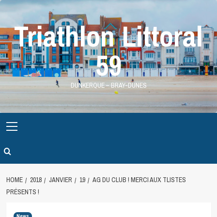
Skip
to
Triathlon Littoral
content
59
DUNKERQUE – BRAY-DUNES
Primary
Menu
HOME
2018
JANVIER
19
AG DU CLUB ! MERCI AUX TLISTES
PRÉSENTS !
News