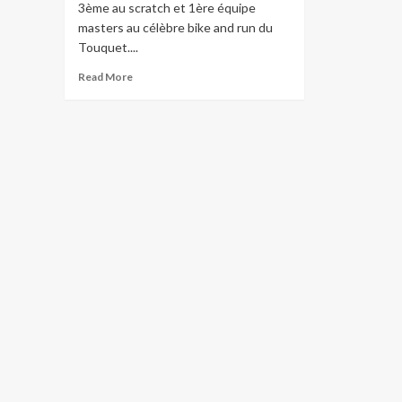
3ème au scratch et 1ère équipe
masters au célèbre bike and run du
Touquet....
Read
Read More
more
about
Biz
Gillodts,
le
tandem
de
charme,
3ème
au
scratch…