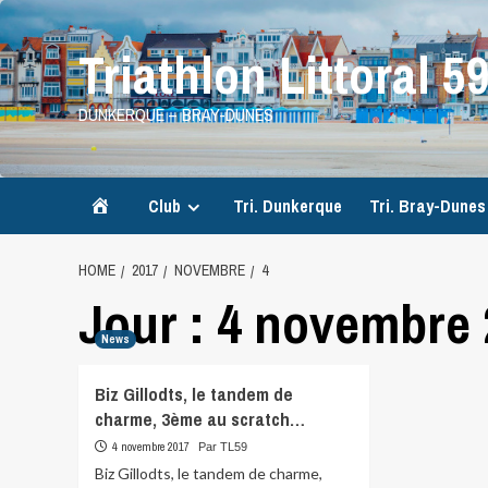
Skip
to
Triathlon Littoral 5
content
DUNKERQUE – BRAY-DUNES
Accueil
Club
Tri. Dunkerque
Tri. Bray-Dunes
HOME
2017
NOVEMBRE
4
Jour :
4 novembre 
News
Biz Gillodts, le tandem de
charme, 3ème au scratch…
4 novembre 2017
Par TL59
Biz Gillodts, le tandem de charme,