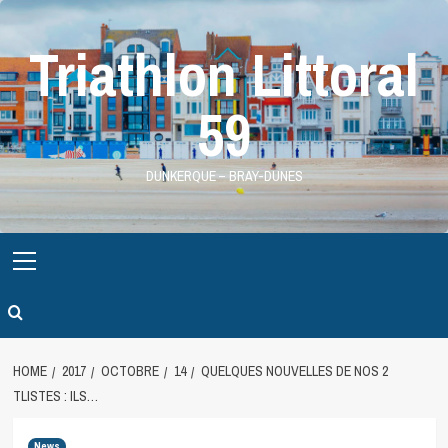
Skip
to
Triathlon Littoral
content
59
DUNKERQUE – BRAY-DUNES
Primary
Menu
HOME
2017
OCTOBRE
14
QUELQUES NOUVELLES DE NOS 2
TLISTES : ILS…
News