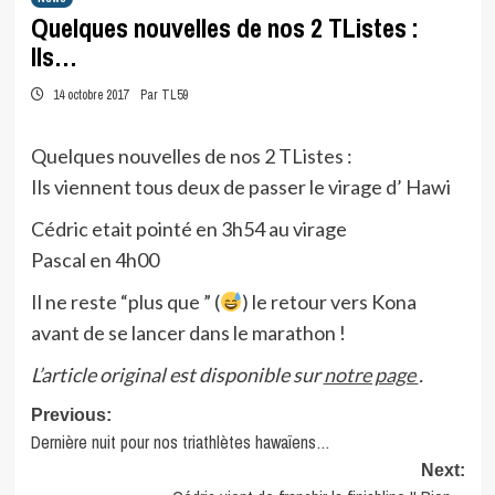
Quelques nouvelles de nos 2 TListes :
Ils…
14 octobre 2017
Par TL59
Quelques nouvelles de nos 2 TListes :
Ils viennent tous deux de passer le virage d’ Hawi
Cédric etait pointé en 3h54 au virage
Pascal en 4h00
Il ne reste “plus que ” (
) le retour vers Kona
avant de se lancer dans le marathon !
L’article original est disponible sur
notre page
.
Post
Previous:
Dernière nuit pour nos triathlètes hawaïens…
navigation
Next: