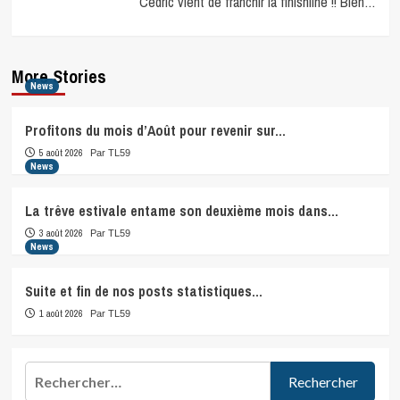
Cédric vient de franchir la finishline !! Bien…
More Stories
News
Profitons du mois d’Août pour revenir sur…
5 août 2026
Par TL59
News
La trêve estivale entame son deuxième mois dans…
3 août 2026
Par TL59
News
Suite et fin de nos posts statistiques…
1 août 2026
Par TL59
Rechercher :