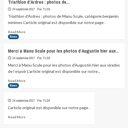
Triathlon d’Ardres : photos de…
24 septembre 2017
Par TL59
Triathlon d'Ardres : photos de Manu Scule, catégorie benjamin
minimes L'article original est disponible sur notre page .
Read
Read More
more
News
about
Triathlon
Merci à Manu Scule pour les photos d’Augustin hier aux…
d’Ardres
:
24 septembre 2017
Par TL59
photos
Merci à Manu Scule pour les photos d'Augustin hier aux virades
de…
de l espoir L'article original est disponible sur notre...
Read
Read More
more
News
about
Merci
24 septembre 2017
Par TL59
à
Manu
L'article original est disponible sur notre page .
Scule
Read
Read More
pour
more
les
about