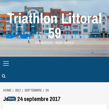
Skip
to
Triathlon Littoral
content
59
DUNKERQUE – BRAY-DUNES
Primary
Menu
HOME
2017
SEPTEMBRE
24
Jour :
24 septembre 2017
News