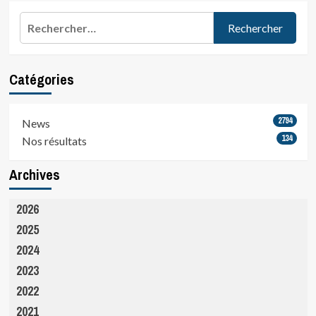
photos
d’Augustin
Rechercher :
hier
aux…
Catégories
2794
News
134
Nos résultats
Archives
2026
2025
2024
2023
2022
2021