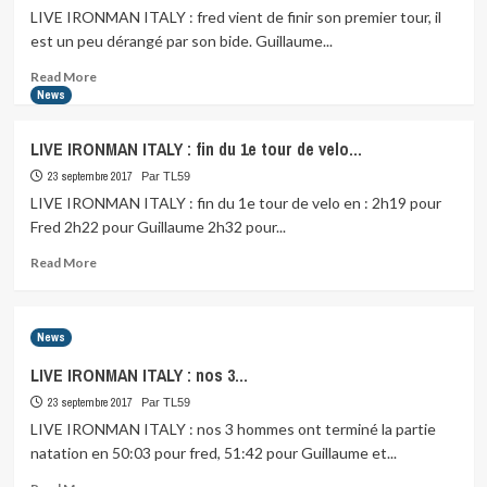
:
LIVE IRONMAN ITALY : fred vient de finir son premier tour, il
Fred,
est un peu dérangé par son bide. Guillaume...
à
la…
Read
Read More
more
News
about
LIVE
LIVE IRONMAN ITALY : fin du 1e tour de velo…
IRONMAN
ITALY
23 septembre 2017
Par TL59
:
LIVE IRONMAN ITALY : fin du 1e tour de velo en : 2h19 pour
fred
Fred 2h22 pour Guillaume 2h32 pour...
vient…
Read
Read More
more
about
LIVE
News
IRONMAN
ITALY
LIVE IRONMAN ITALY : nos 3…
:
23 septembre 2017
fin
Par TL59
du
LIVE IRONMAN ITALY : nos 3 hommes ont terminé la partie
1e
natation en 50:03 pour fred, 51:42 pour Guillaume et...
tour
Read
de