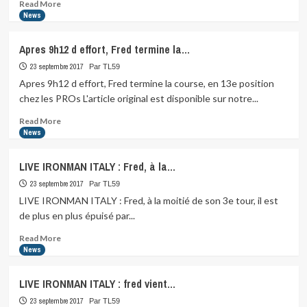
Read
Read More
more
News
about
Qui
Apres 9h12 d effort, Fred termine la…
l’aurait
cru,
23 septembre 2017
Par TL59
15′
Apres 9h12 d effort, Fred termine la course, en 13e position
apres…
chez les PROs L'article original est disponible sur notre...
Read
Read More
more
News
about
Apres
LIVE IRONMAN ITALY : Fred, à la…
9h12
d
23 septembre 2017
Par TL59
effort,
LIVE IRONMAN ITALY : Fred, à la moitié de son 3e tour, il est
Fred
de plus en plus épuisé par...
termine
la…
Read
Read More
more
News
about
LIVE
LIVE IRONMAN ITALY : fred vient…
IRONMAN
ITALY
23 septembre 2017
Par TL59