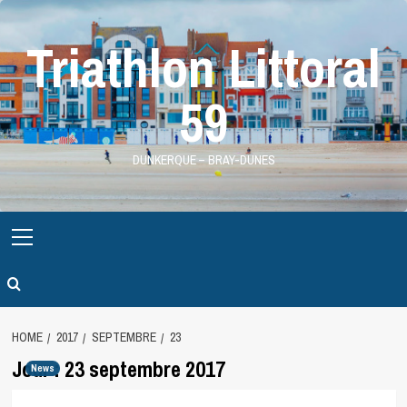
Skip
to
Triathlon Littoral
content
59
DUNKERQUE – BRAY-DUNES
Primary
Menu
HOME
2017
SEPTEMBRE
23
Jour :
23 septembre 2017
News