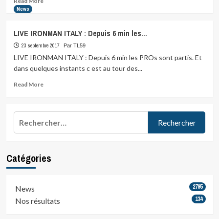
Read More
more
velo…
News
about
LIVE
LIVE IRONMAN ITALY : Depuis 6 min les…
IRONMAN
ITALY
23 septembre 2017
Par TL59
:
LIVE IRONMAN ITALY : Depuis 6 min les PROs sont partis. Et
nos
dans quelques instants c est au tour des...
3…
Read
Read More
more
about
LIVE
Rechercher :
IRONMAN
ITALY
:
Depuis
Catégories
6
min
les…
2795
News
134
Nos résultats