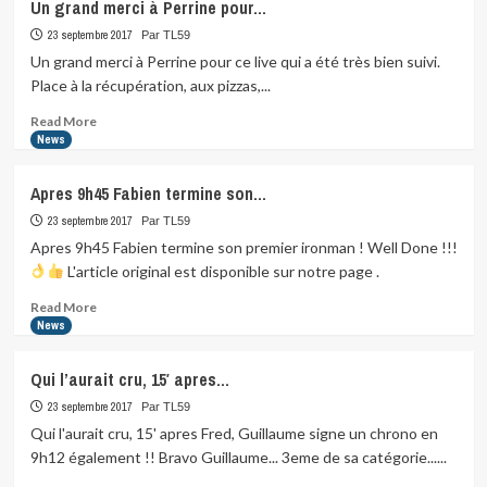
Un grand merci à Perrine pour…
23 septembre 2017
Par TL59
Un grand merci à Perrine pour ce live qui a été très bien suivi.
Place à la récupération, aux pizzas,...
Read
Read More
more
News
about
Un
Apres 9h45 Fabien termine son…
grand
merci
23 septembre 2017
Par TL59
à
Apres 9h45 Fabien termine son premier ironman ! Well Done !!!
Perrine
L'article original est disponible sur notre page .
pour…
Read
Read More
more
News
about
Apres
Qui l’aurait cru, 15′ apres…
9h45
Fabien
23 septembre 2017
Par TL59
termine
Qui l'aurait cru, 15' apres Fred, Guillaume signe un chrono en
son…
9h12 également !! Bravo Guillaume... 3eme de sa catégorie......