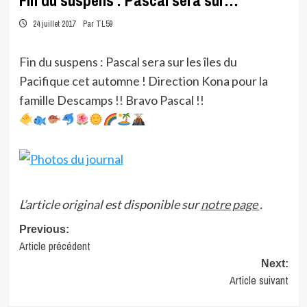
Fin du suspens : Pascal sera sur…
24 juillet 2017
Par TL59
Fin du suspens : Pascal sera sur les îles du
Pacifique cet automne ! Direction Kona pour la
famille Descamps !! Bravo Pascal !!
L’article original est disponible sur
notre page
.
Post
Previous:
Article précédent
navigation
Next:
Article suivant