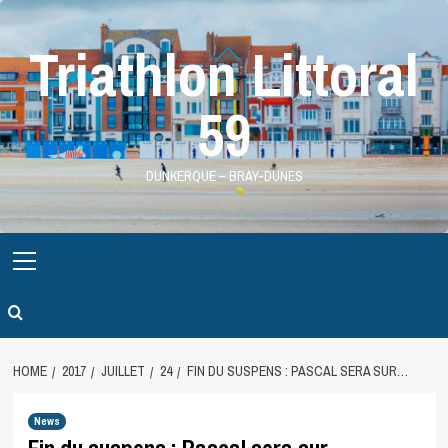
Skip
to
Triathlon Littoral
content
59
DUNKERQUE – BRAY-DUNES
Primary
Menu
HOME
2017
JUILLET
24
FIN DU SUSPENS : PASCAL SERA SUR…
News