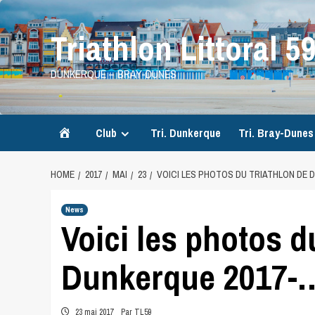
Skip
to
Triathlon Littoral 5
content
DUNKERQUE – BRAY-DUNES
Accueil
Club
Tri. Dunkerque
Tri. Bray-Dunes
HOME
2017
MAI
23
VOICI LES PHOTOS DU TRIATHLON DE 
News
Voici les photos d
Dunkerque 2017-
23 mai 2017
Par TL59