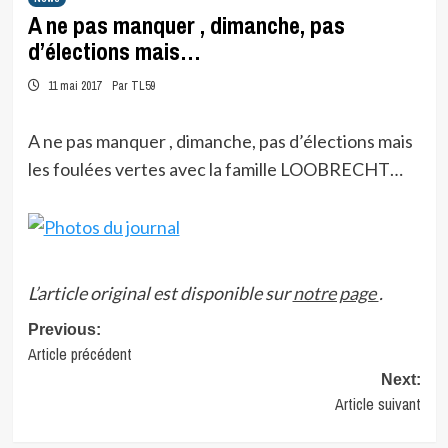
A ne pas manquer , dimanche, pas
d’élections mais…
11 mai 2017
Par TL59
A ne pas manquer , dimanche, pas d’élections mais
les foulées vertes avec la famille LOOBRECHT…
L’article original est disponible sur
notre page
.
Post
Previous:
Article précédent
navigation
Next:
Article suivant