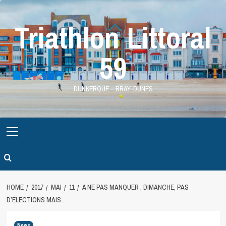
Skip
to
Triathlon Littoral
content
59
DUNKERQUE – BRAY-DUNES
Primary
Menu
HOME
2017
MAI
11
A NE PAS MANQUER , DIMANCHE, PAS
D’ÉLECTIONS MAIS…
News