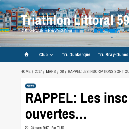
Skip
to
Triathlon Littoral 5
content
DUNKERQUE – BRAY-DUNES
Accueil
Club
Tri. Dunkerque
Tri. Bray-Dunes
HOME
2017
MARS
28
RAPPEL: LES INSCRIPTIONS SONT 
News
RAPPEL: Les inscr
ouvertes…
28 mars 2017
Par TL59