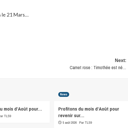
s le 21 Mars…
Next:
Carnet rose : Timothée est né…
News
du mois d’Août pour…
Profitons du mois d’Août pour
revenir sur…
Par TL59
5 août 2026
Par TL59