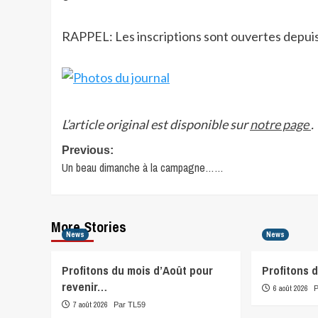
RAPPEL: Les inscriptions sont ouvertes depui
L’article original est disponible sur
notre page
.
Post
Previous:
Un beau dimanche à la campagne……
navigation
More Stories
News
News
Profitons du mois d’Août pour
Profitons 
revenir…
6 août 2026
7 août 2026
Par TL59