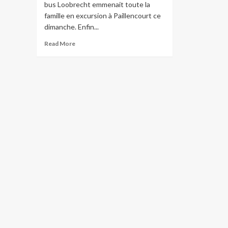
bus Loobrecht emmenait toute la
famille en excursion à Paillencourt ce
dimanche. Enfin...
Read
Read More
more
about
Un
beau
dimanche
à
la
campagne……