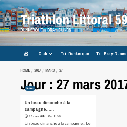
Skip
to
Triathlon Littoral 5
content
DUNKERQUE – BRAY-DUNES
Accueil
Club
Tri. Dunkerque
Tri. Bray-Dunes
HOME
2017
MARS
27
Jour :
27 mars 201
News
Un beau dimanche à la
campagne……
27 mars 2017
Par TL59
Un beau dimanche à la campagne... Le