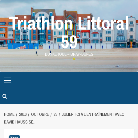
Skip
to
Triathlon Littoral
content
59
DUNKERQUE – BRAY-DUNES
Primary
Menu
HOME
2016
OCTOBRE
28
JULIEN, ICI À L ENTRAÎNEMENT AVEC
DAVID HAUSS SE…
News