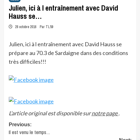
Julien, ici à l entraînement avec David
Hauss se…
28 octobre 2016
Par TL59
Julien, ici à l entraînement avec David Hauss se
prépare au 70.3 de Sardaigne dans des conditions
très difficiles!!!
L’article original est disponible sur
notre page
.
Post
Previous:
Il est venu le temps…
navigation