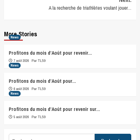
Next:
A la recherche de triathlètes voulant jouer…
More Stories
News
Profitons du mois d’Août pour revenir…
7 août 2026
Par TL59
News
Profitons du mois d’Août pour…
6 août 2026
Par TL59
News
Profitons du mois d’Août pour revenir sur…
5 août 2026
Par TL59
Rechercher :