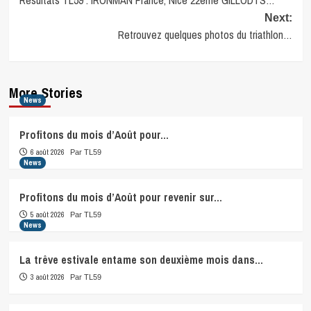
Resultats TL59 : IRONMAN France, Nice 22ème GILLODTS…
navigation
Next:
Retrouvez quelques photos du triathlon…
More Stories
News
Profitons du mois d’Août pour…
6 août 2026
Par TL59
News
Profitons du mois d’Août pour revenir sur…
5 août 2026
Par TL59
News
La trêve estivale entame son deuxième mois dans…
3 août 2026
Par TL59