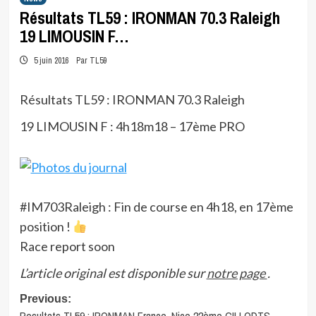
Résultats TL59 : IRONMAN 70.3 Raleigh
19 LIMOUSIN F…
5 juin 2016
Par TL59
Résultats TL59 : IRONMAN 70.3 Raleigh
19 LIMOUSIN F : 4h18m18 – 17ème PRO
#IM703Raleigh : Fin de course en 4h18, en 17ème
position !
Race report soon
L’article original est disponible sur
notre page
.
Post
Previous: