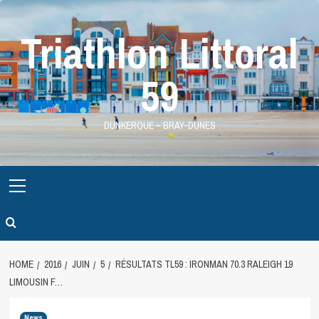
Skip
to
Triathlon Littoral
content
59
DUNKERQUE – BRAY-DUNES
Primary
Menu
HOME
2016
JUIN
5
RÉSULTATS TL59 : IRONMAN 70.3 RALEIGH 19
LIMOUSIN F…
News