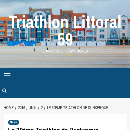
Skip
to
Triathlon Littoral
content
59
DUNKERQUE – BRAY-DUNES
Primary
Menu
HOME
2016
JUIN
2
LE 30ÈME TRIATHLON DE DUNKERQUE…
News