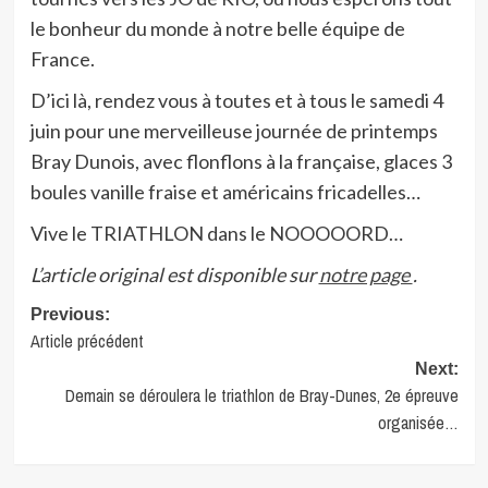
le bonheur du monde à notre belle équipe de
France.
D’ici là, rendez vous à toutes et à tous le samedi 4
juin pour une merveilleuse journée de printemps
Bray Dunois, avec flonflons à la française, glaces 3
boules vanille fraise et américains fricadelles…
Vive le TRIATHLON dans le NOOOOORD…
L’article original est disponible sur
notre page
.
Post
Previous:
Article précédent
navigation
Next:
Demain se déroulera le triathlon de Bray-Dunes, 2e épreuve
organisée…