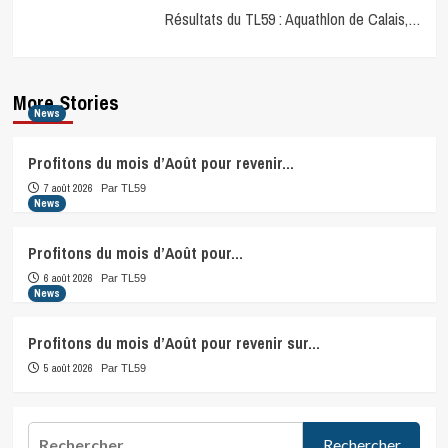
Résultats du TL59 : Aquathlon de Calais,…
More Stories
News
Profitons du mois d’Août pour revenir…
7 août 2026
Par TL59
News
Profitons du mois d’Août pour…
6 août 2026
Par TL59
News
Profitons du mois d’Août pour revenir sur…
5 août 2026
Par TL59
Rechercher :