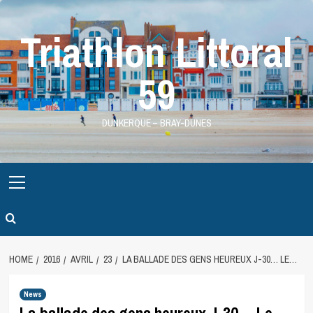
Skip
to
Triathlon Littoral
content
59
DUNKERQUE – BRAY-DUNES
Primary
Menu
HOME
2016
AVRIL
23
LA BALLADE DES GENS HEUREUX J-30… LE…
News