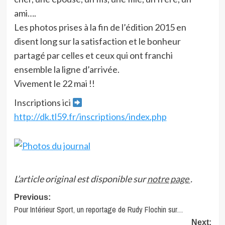
ami….
Les photos prises à la fin de l’édition 2015 en
disent long sur la satisfaction et le bonheur
partagé par celles et ceux qui ont franchi
ensemble la ligne d’arrivée.
Vivement le 22 mai !!
Inscriptions ici
http://dk.tl59.fr/inscriptions/index.php
L’article original est disponible sur
notre page
.
Post
Previous:
Pour Intérieur Sport, un reportage de Rudy Flochin sur…
navigation
Next: