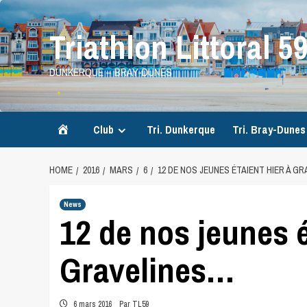
Skip
to
Triathlon Littoral 5
content
DUNKERQUE – BRAY-DUNES
Accueil
Club
Tri. Dunkerque
Tri. Bray-Dunes
HOME
2016
MARS
6
12 DE NOS JEUNES ÉTAIENT HIER À G
News
12 de nos jeunes é
Gravelines…
6 mars 2016
Par TL59