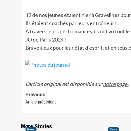
12 de nos jeunes étaient hier à Gravelines pour s
Ils étaient coachés par leurs entraineurs.
A travers leurs performances, ils ont vu tout le 
JO de Paris 2024 !
Bravo à eux pour leur état d’esprit, et en tous c
L’article original est disponible sur
notre page
.
Post
Previous:
Article précédent
navigation
More Stories
News
News