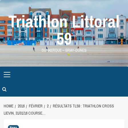
Skip
to
Triathlon Littoral
content
59
DUNKERQUE – BRAY-DUNES
Primary
Menu
HOME
2016
FÉVRIER
2
RÉSULTATS TL59 : TRIATHLON CROSS
LIEVIN, 31/01/16 COURSE…
News