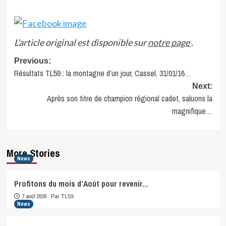
L’article original est disponible sur
notre page
.
Post
Previous:
Résultats TL59 : la montagne d’un jour, Cassel, 31/01/16…
navigation
Next:
Après son titre de champion régional cadet, saluons la
magnifique…
More Stories
News
Profitons du mois d’Août pour revenir…
7 août 2026
Par TL59
News