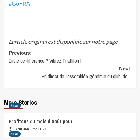
#GoFRA
L’article original est disponible sur
notre page
.
Post
Previous:
Envie de différence ? Vibrez Triathlon !
navigation
Next:
En direct de l’assemblée générale du club, de…
More Stories
News
Profitons du mois d’Août pour…
6 août 2026
Par TL59
News