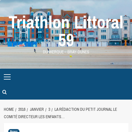
Skip
to
Triathlon Littoral
content
59
DUNKERQUE – BRAY-DUNES
Primary
Menu
HOME
2016
JANVIER
3
LA RÉDACTION DU PETIT JOURNAL LE
COMITÉ DIRECTEUR LES ENFANTS…
News