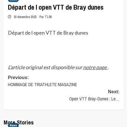
Départ de l open VTT de Bray dunes
20 décembre 2015
Par TL59
Départ de l open VTT de Bray dunes
L’article original est disponible sur
notre page
.
Post
Previous:
HOMMAGE DE TRIATHLETE MAGAZINE
navigation
Next:
Open VTT Bray-Dunes : Le…
More Stories
News