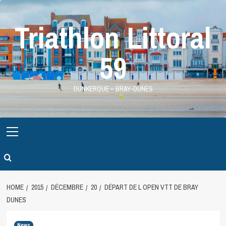
Skip
to
Triathlon Littoral
content
59
DUNKERQUE – BRAY-DUNES
Primary
Menu
HOME
2015
DÉCEMBRE
20
DÉPART DE L OPEN VTT DE BRAY
DUNES
News