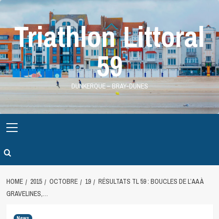
Skip
to
Triathlon Littoral
content
59
DUNKERQUE – BRAY-DUNES
Primary
Menu
HOME
2015
OCTOBRE
19
RÉSULTATS TL 59 : BOUCLES DE L’AA À
GRAVELINES,…
News