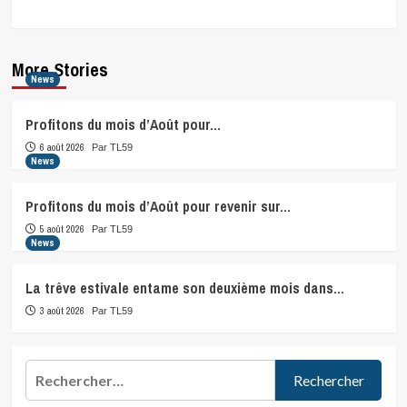
More Stories
News
Profitons du mois d’Août pour…
6 août 2026
Par TL59
News
Profitons du mois d’Août pour revenir sur…
5 août 2026
Par TL59
News
La trêve estivale entame son deuxième mois dans…
3 août 2026
Par TL59
Rechercher :