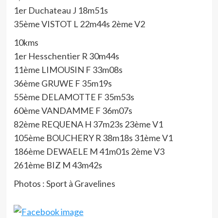
1er Duchateau J 18m51s
35ème VISTOT L 22m44s 2ème V2
10kms
1er Hesschentier R 30m44s
11ème LIMOUSIN F 33m08s
36ème GRUWE F 35m19s
55ème DELAMOTTE F 35m53s
60ème VANDAMME F 36m07s
82ème REQUENA H 37m23s 23ème V1
105ème BOUCHERY R 38m18s 31ème V1
186ème DEWAELE M 41m01s 2ème V3
261ème BIZ M 43m42s
Photos : Sport à Gravelines