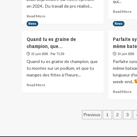
qui...
en 2024.. Du travail de pro réalisé...
Re
Read More
Read
Read More
mo
more
abo
News
News
about
Can
Un
Der
Quand tu es graine de
Parfaite s
immense
inf
Merci
champion, que…
même bate
de
à
la
23 juin 2026
23 juin 2026
Par TL59
Paul
Lig
Quand tu es graine de champion, que
Parfaite syn
Cotton
Gar
qui
tu montes sur un podium, et que tu
même bateau
esp
avait
pou
manges des frites à l'heure...
longueur d'o
déjà
le…
week-end..
Read
oeuvré…
Read More
more
Re
Read More
about
mo
Quand
abo
tu
Par
Pagination
es
syn
Previous
1
2
3
graine
dan
des
de
le
champion,
publications
mê
que…