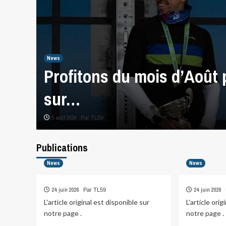
News
Profitons du mois d’Août 
sur…
5 août 2026
Par TL59
Publications
News
News
24 juin 2026
24 juin 2026
Par TL59
L'article original est disponible sur
L'article ori
notre page .
notre page .