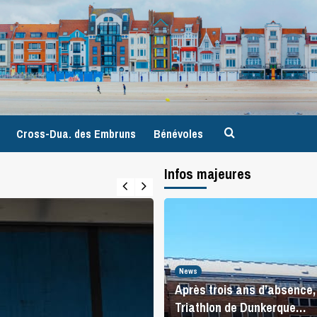
9
Cross-Dua. des Embruns
Bénévoles
Infos majeures
News
Après trois ans d’absence, 
Triathlon de Dunkerque…