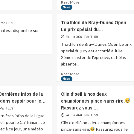
ad
Read
Read More
re
more
News
ut
about
Triathlon de Bray-Dunes Open
Par TL59
Le prix spécial du…
ginal est disponible sur
24 juin 2026
Par TL59
Triathlon de Bray-Dunes Open Le prix
ad
spécial du jury est accordé à Julie,
re
ut
2ème master de l'épreuve, et hélas
absente...
Read
Read More
more
News
about
Triathlon
Dernières infos de la
Clin d’oeil à nos deux
de
rdons espoir pour le…
championnes pince-sans-rire.
Bray-
Rassurez vous,…
Dunes
Par TL59
Open
rnières infos de la Ligue..
24 juin 2026
Par TL59
Le
ir pour le Ch'Triman, ce
Clin d'oeil à nos deux championnes
prix
ec à ce jour, une météo
pince-sans-rire.
Rassurez vous, le
spécial