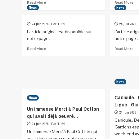
Read
Re
Read More
Read More
more
mo
News
News
about
abo
24 juin 2026
24 juin 2026
Par TL59
L'article original est disponible sur
L'article ori
notre page .
notre page .
Read
Re
Read More
Read More
more
mo
about
abo
News
Canicule.. 
News
Ligue.. Ga
Un immense Merci à Paul Cotton
24 juin 2026
qui avait déjà oeuvré…
Canicule.. De
24 juin 2026
Par TL59
Gardons espo
Un immense Merci à Paul Cotton qui
week-end av
avait déjà oeuvré sur notre épreuve