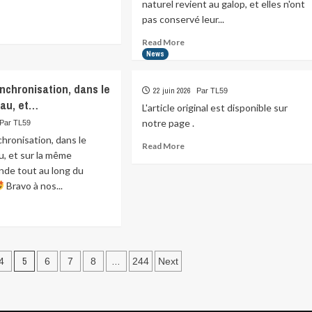
du…
naturel revient au galop, et elles n'ont
pas conservé leur...
ad
re
Read
Read More
ut
more
News
icule..
about
nières
Clin
ynchronisation, dans le
os
22 juin 2026
Par TL59
d’oeil
au, et…
à
L'article original est disponible sur
nos
notre page .
Par TL59
ue..
deux
chronisation, dans le
dons
Read
championnes
Read More
, et sur la même
oir
more
pince-
r
nde tout au long du
about
sans-
Bravo à nos...
rire.
ad
Rassurez
re
vous,
ut
…
faite
chronisation,
5
…
4
6
7
8
244
Next
s
me