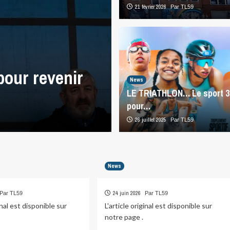
21 février 2026
Par TL59
News
pour revenir
La trêve estiv
News
LE TRIATHLON… Le sport 3
mois dans…
pour…
3 août 2026
26 juillet 2025
Par TL59
Par TL59
News
24 juin 2026
Par TL59
Par TL59
ginal est disponible sur
L'article original est disponible sur
notre page .