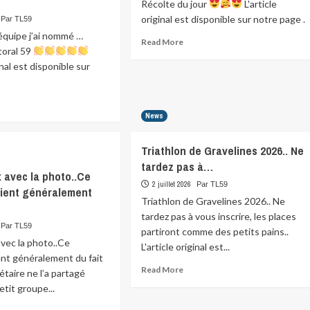
Récolte du jour
L'article
main…
original est disponible sur notre page .
Par TL59
…
équipe j’ai nommé …
Oli’v
Read
Read More
Des…
ttoral 59
more
ginal est disponible sur
about
Récolte
du
ad
jour
re
News
ut
mier
Triathlon de Gravelines 2026.. Ne
tardez pas à…
ipe
x avec la photo..Ce
2 juillet 2026
Par TL59
vient généralement
mmé
Triathlon de Gravelines 2026.. Ne
tardez pas à vous inscrire, les places
athlon
Par TL59
partiront comme des petits pains..
oral
avec la photo..Ce
L'article original est...
nt généralement du fait
Read
Read More
étaire ne l’a partagé
more
etit groupe...
about
Triathlon
ad