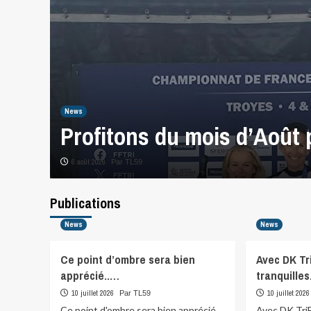
rler
News
Profitons du mois d’Août
6 août 2026
Par TL59
Publications
News
News
Ce point d’ombre sera bien
Avec DK Tr
apprécié..…
tranquilles
10 juillet 2026
10 juillet 2026
Par TL59
Ce point d'ombre sera bien apprécié..
Avec DK TriB