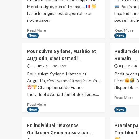
Merci la Ligue, merci Thomas...
Partis au 
L'article original est disponible sur
Lapalud dans
notre page .
pause fraiche
Read
Re
Read More
Read More
more
mo
News
News
about
abo
Ce
Ave
Pour suivre Syriane, Mathéo et
Podium de
point
DK
Augustin, c’est samedi…
Romain…
d’ombre
Tri
sera
voy
9 juillet 2026
8 juillet 2026
Par TL59
bien
tra
Pour suivre Syriane, Mathéo et
Podium des 
apprécié..
Augustin, c'est samedi à partir de 7h...
Hsct
L'
…
Par
Championnat de France
disponible s
Individuel d'Aquathlon et des ligues...
Re
Read More
mo
Read
Read More
abo
more
News
News
Po
about
des
Pour
En individuel : Maxence
Premier pa
plu
suivre
Guillaume 2 eme au scratch…
Triathlon L
bea
Syriane,
ab
Mathéo