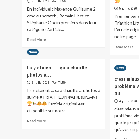
5 juillet 2026
Par TL59
Ro
et
En individuel : Maxence Guillaume 2
5 juillet 2026
Augustin,
eme au scratch , Romain Hsct et
Premier par 
c’est
Stéphanie Obein premiers dans leur
Triathlon Li
samedi…
catégorie L'article...
L'article ori
notre page .
Read
Read More
more
Re
Read More
about
mo
News
En
abo
individuel
Pre
Ils y étaient … ça a chauffé …
:
News
par
photos à…
Maxence
équ
c’est mieu
Guillaume
j’ai
5 juillet 2026
Par TL59
problème 
2
no
Ils y étaient … ça a chauffé … photos à
eme
du…
…
suivre #TRIATHLON #AIREsurLAlys
au
Tri
4 juillet 2026
scratch…
L'article original est
Litt
c'est mieux 
disponible sur notre...
59
problème vie
Read
Read More
que le propri
more
qu’avec un p
about
Ils
Re