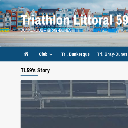
Skip
to
Triathlon Littoral 5
content
DUNKERQUE – BRAY-DUNES
Accueil
Club
Tri. Dunkerque
Tri. Bray-Dunes
TL59's Story