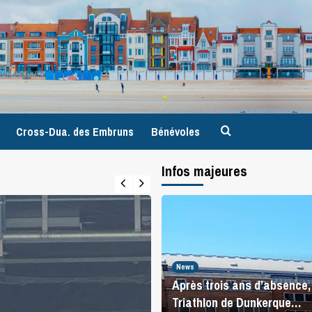
9
Cross-Dua. des Embruns
Bénévoles
Infos majeures
News
Après trois ans d’absence, 
Triathlon de Dunkerque…