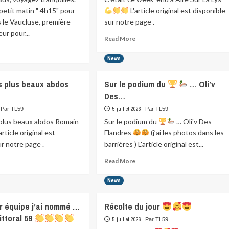
petit matin " 4h15" pour
L'article original est disponible
 le Vaucluse, première
sur notre page .
ur pour...
Read
Read More
more
ad
about
re
News
C’était
ut
ce
c
s plus beaux abdos
Sur le podium du
… Oli’v
week-
Des…
end
Bus,
a
agez
5 juillet 2026
Par TL59
Par TL59
Aire
nquilles.
plus beaux abdos Romain
Sur le podium du
… Oli'v Des
Sur
article original est
Flandres
(j’ai les photos dans les
La
tis…
ur notre page .
barrières ) L'article original est...
Lys
ad
Read
Read More
re
more
ut
about
News
dium
Sur
le
r équipe j’ai nommé …
Récolte du jour
s
podium
ittoral 59
ux
du
5 juillet 2026
Par TL59
dos