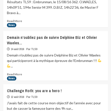
Résultats TL59 : Embrunman, le 15/08/16 362. O.WAELES,
14h09'51, 194e Senior M 399. D.BIZ, 14h22'36, 6e Master F
Bravo à...
Read
Read More
more
News
about
Résultats
Demain n’oubliez pas de suivre Delphine Biz et Olivier
TL59
Waeles…
:
Embrunman,
14 août 2016
Par TL59
le
Demain n'oubliez pas de suivre Delphine Biz et Olivier Waeles
15/08/16
qui participeront à la mythique épreuve de l'Embrunman !!!
362.
...
O.WAELES,
14h09’51,
Read
Read More
…
more
News
about
Demain
Challenge Roth: you are a hero !
n’oubliez
pas
12 août 2016
Par TL59
de
J'avais fait de cette course mon objectif de l'année avec pour
suivre
but de casser la fameuse barre des 9h sur...