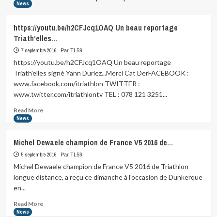
News
https://youtu.be/h2CFJcq1OAQ Un beau reportage
Triath’elles…
7 septembre 2016
Par TL59
https://youtu.be/h2CFJcq1OAQ Un beau reportage
Triath'elles signé Yann Duriez...Merci Cat DerFACEBOOK :
www.facebook.com/itriathlon TWITTER :
www.twitter.com/itriathlontv TEL : 078 121 3251...
Read
Read More
more
News
about
https://youtu.be/h2CFJcq1OAQ
Michel Dewaele champion de France V5 2016 de…
Un
beau
5 septembre 2016
Par TL59
reportage
Michel Dewaele champion de France V5 2016 de Triathlon
Triath’elles…
longue distance, a reçu ce dimanche à l'occasion de Dunkerque
en...
Read
Read More
more
News