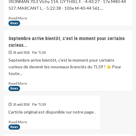
IRONMAN 70.3 Vichy 114. GYTHIEL F. - 4:43:27 - 17e M40-44
Triath’elles,
527. MARCANT L. - 5:22:38 - 103e M-40-44 561....
…
Read
Read More
more
News
about
IRONMAN
Septembre arrive bientôt, c’est le moment pour certains
70.3
curieux…
Vichy
114.
26 août 2016
Par TL59
GYTHIEL
Septembre arrive bientôt, c'est le moment pour certains
F.
curieux de devenir les nouveaux licenciés du TL59 !
Pour
…
toute...
Read
Read More
more
News
about
Septembre
20 août 2016
Par TL59
arrive
bientôt,
L'article original est disponible sur notre page .
c’est
Read
Read More
le
more
News
moment
about
pour