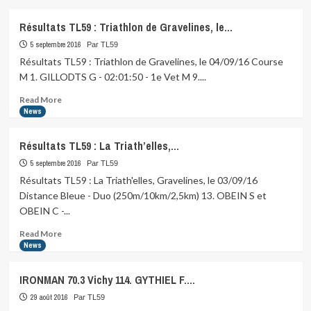
about
Michel
Résultats TL59 : Triathlon de Gravelines, le…
Dewaele
champion
5 septembre 2016
Par TL59
de
Résultats TL59 : Triathlon de Gravelines, le 04/09/16 Course
France
M 1. GILLODTS G - 02:01:50 - 1e Vet M 9....
V5
2016
Read
Read More
de…
more
News
about
Résultats
Résultats TL59 : La Triath’elles,…
TL59
:
5 septembre 2016
Par TL59
Triathlon
Résultats TL59 : La Triath'elles, Gravelines, le 03/09/16
de
Distance Bleue - Duo (250m/10km/2,5km) 13. OBEIN S et
Gravelines,
OBEIN C -...
le…
Read
Read More
more
News
about
Résultats
IRONMAN 70.3 Vichy 114. GYTHIEL F.…
TL59
:
29 août 2016
Par TL59
La