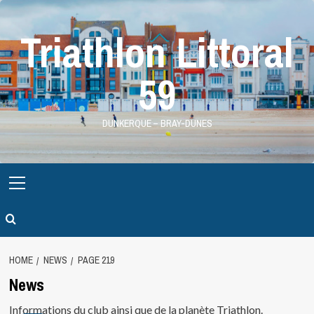
Skip
to
Triathlon Littoral
content
59
DUNKERQUE – BRAY-DUNES
Primary
Menu
HOME
NEWS
PAGE 219
News
Informations du club ainsi que de la planète Triathlon.