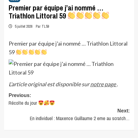
Premier par équipe j’ai nommé …
Triathlon Littoral 59
5 juillet 2026
Par TL59
Premier par équipe j’ai nommé … Triathlon Littoral
59
L’article original est disponible sur
notre page
.
Post
Previous:
Récolte du jour
navigation
Next:
En individuel : Maxence Guillaume 2 eme au scratch…