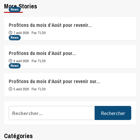
More Stories
News
Profitons du mois d’Août pour revenir…
7 août 2026
Par TL59
News
Profitons du mois d’Août pour…
6 août 2026
Par TL59
News
Profitons du mois d’Août pour revenir sur…
5 août 2026
Par TL59
Rechercher :
Catégories