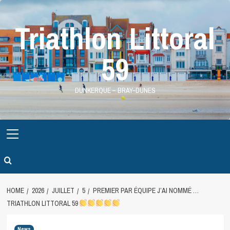
Skip
to
Triathlon Littoral
content
59
DUNKERQUE – BRAY-DUNES
Primary
Menu
HOME
2026
JUILLET
5
PREMIER PAR ÉQUIPE J’AI NOMMÉ …
TRIATHLON LITTORAL 59
News