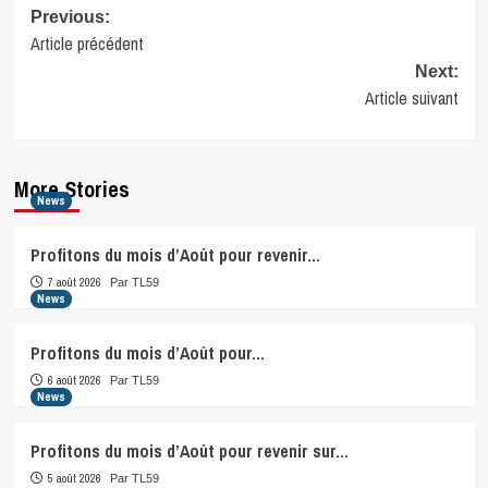
Post
Previous:
Article précédent
navigation
Next:
Article suivant
More Stories
News
Profitons du mois d’Août pour revenir…
7 août 2026
Par TL59
News
Profitons du mois d’Août pour…
6 août 2026
Par TL59
News
Profitons du mois d’Août pour revenir sur…
5 août 2026
Par TL59