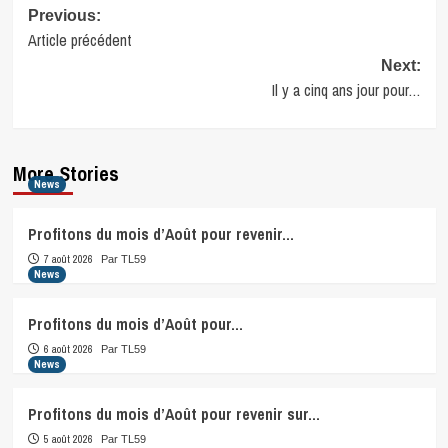
Post
Previous:
Article précédent
navigation
Next:
Il y a cinq ans jour pour…
More Stories
News
Profitons du mois d’Août pour revenir…
7 août 2026
Par TL59
News
Profitons du mois d’Août pour…
6 août 2026
Par TL59
News
Profitons du mois d’Août pour revenir sur…
5 août 2026
Par TL59