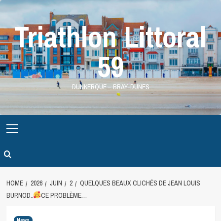
Skip
to
Triathlon Littoral
content
59
DUNKERQUE – BRAY-DUNES
Primary
Menu
HOME
2026
JUIN
2
QUELQUES BEAUX CLICHÉS DE JEAN LOUIS
BURNOD..
CE PROBLÈME…
News