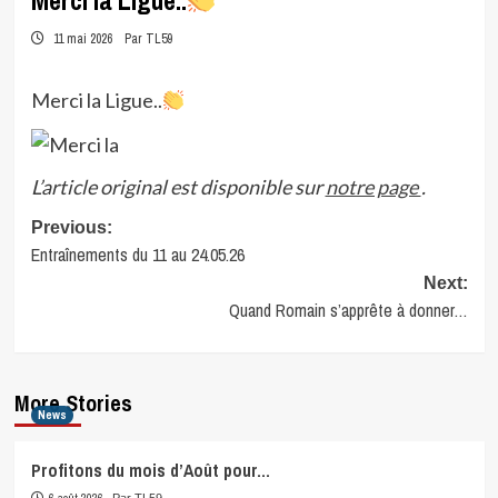
Merci la Ligue..
11 mai 2026
Par TL59
Merci la Ligue..
L’article original est disponible sur
notre page
.
Post
Previous:
Entraînements du 11 au 24.05.26
navigation
Next:
Quand Romain s’apprête à donner…
More Stories
News
Profitons du mois d’Août pour…