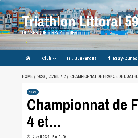
Skip
to
Triathlon Littoral 5
content
DUNKERQUE – BRAY-DUNES
Accueil
Club
Tri. Dunkerque
Tri. Bray-Dunes
HOME
2026
AVRIL
2
CHAMPIONNAT DE FRANCE DE DUATH
News
Championnat de F
4 et…
2 avril 2026
Par TL59