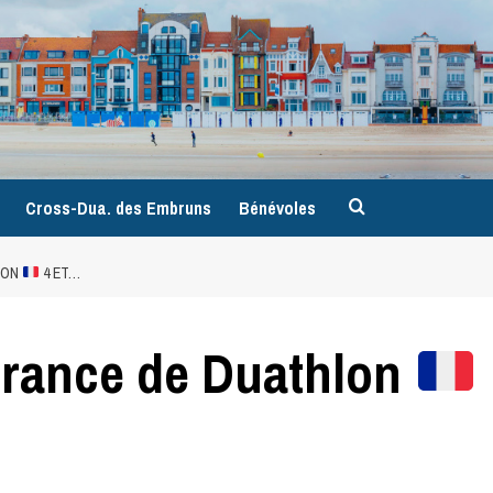
9
Cross-Dua. des Embruns
Bénévoles
LON
4 ET…
rance de Duathlon