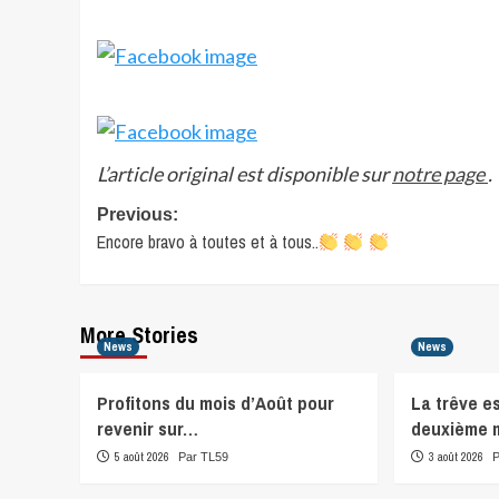
L’article original est disponible sur
notre page
.
Post
Previous:
Encore bravo à toutes et à tous..
navigation
More Stories
News
News
Profitons du mois d’Août pour
La trêve e
revenir sur…
deuxième 
5 août 2026
3 août 2026
Par TL59