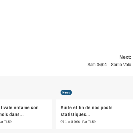
Next:
Sam 04/04 – Sortie Vélo
News
stivale entame son
Suite et fin de nos posts
mois dans…
statistiques…
1 août 2026
Par TL59
Par TL59