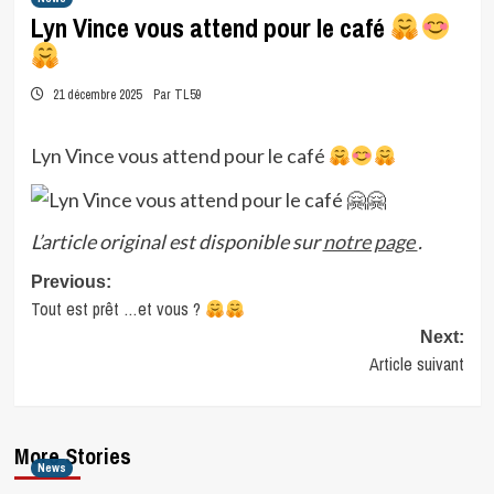
Lyn Vince vous attend pour le café
21 décembre 2025
Par TL59
Lyn Vince vous attend pour le café
L’article original est disponible sur
notre page
.
Post
Previous:
Tout est prêt …et vous ?
navigation
Next:
Article suivant
More Stories
News