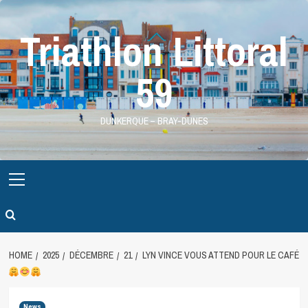
Skip
to
Triathlon Littoral
content
59
DUNKERQUE – BRAY-DUNES
Primary
Menu
HOME
2025
DÉCEMBRE
21
LYN VINCE VOUS ATTEND POUR LE CAFÉ
News