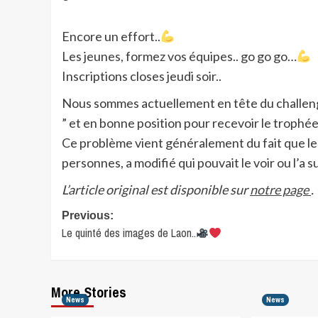
Encore un effort..
Les jeunes, formez vos équipes.. go go go…
Inscriptions closes jeudi soir..
Nous sommes actuellement en tête du challenge
” et en bonne position pour recevoir le trophée
Ce problème vient généralement du fait que le 
personnes, a modifié qui pouvait le voir ou l’a 
L’article original est disponible sur
notre page
.
Post
Previous:
Le quinté des images de Laon..
navigation
More Stories
News
News