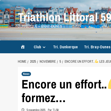
Skip
to
Triathlon Littoral 5
content
DUNKERQUE – BRAY-DUNES
Accueil
Club
Tri. Dunkerque
Tri. Bray-Dunes
HOME
2025
NOVEMBRE
5
ENCORE UN EFFORT..
LES JE
News
Encore un effort..
formez…
5 novembre 2025
Par TL59