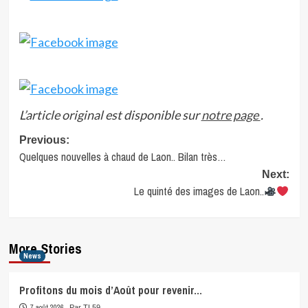
L’article original est disponible sur
notre page
.
Post
Previous:
Quelques nouvelles à chaud de Laon.. Bilan très…
navigation
Next:
Le quinté des images de Laon..
More Stories
News
Profitons du mois d’Août pour revenir…
7 août 2026
Par TL59