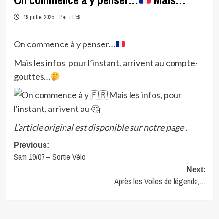
On commence à y penser…
Mais…
19 juillet 2025
Par TL59
On commence à y penser…
Mais les infos, pour l’instant, arrivent au compte-
gouttes…
L’article original est disponible sur
notre page
.
Post
Previous:
Sam 19/07 – Sortie Vélo
navigation
Next:
Après les Voiles de légende,…