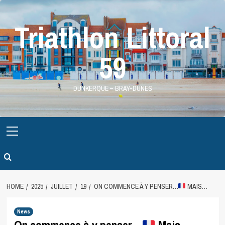
Skip
to
Triathlon Littoral
content
59
DUNKERQUE – BRAY-DUNES
Primary
Menu
HOME
2025
JUILLET
19
ON COMMENCE À Y PENSER…
MAIS…
News