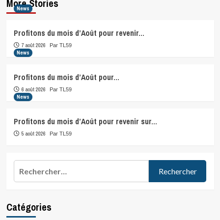
More Stories
News
Profitons du mois d’Août pour revenir…
7 août 2026
Par TL59
News
Profitons du mois d’Août pour…
6 août 2026
Par TL59
News
Profitons du mois d’Août pour revenir sur…
5 août 2026
Par TL59
Rechercher :
Catégories