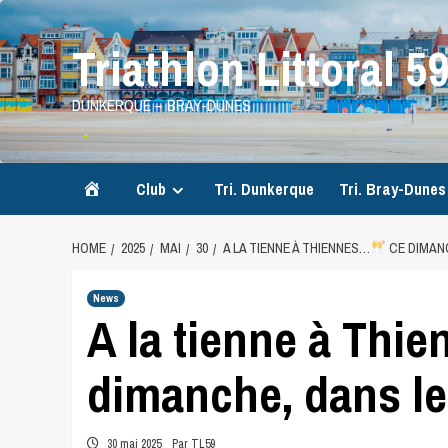
Skip
to
Triathlon Littoral 5
content
DUNKERQUE – BRAY-DUNES
Accueil
Club
Tri. Dunkerque
Tri. Bray-Dunes
HOME
2025
MAI
30
A LA TIENNE À THIENNES…
CE DIMAN
News
A la tienne à Thi
dimanche, dans l
30 mai 2025
Par TL59