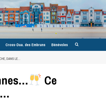
9
Cross-Dua. des Embruns
Bénévoles
CHE, DANS LE…
ennes…
Ce
e…