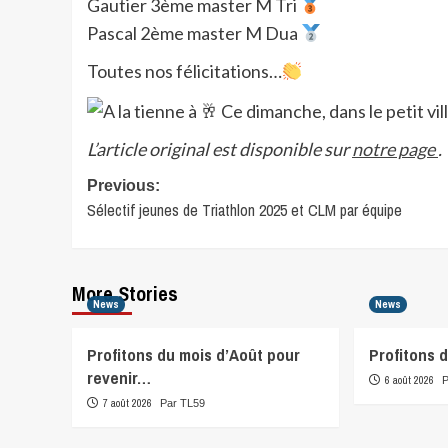
Gautier 3ème master M Tri
Pascal 2ème master M Dua
Toutes nos félicitations…
L’article original est disponible sur
notre page
.
Post
Previous:
Sélectif jeunes de Triathlon 2025 et CLM par équipe
navigation
More Stories
News
News
Profitons du mois d’Août pour
Profitons 
revenir…
6 août 2026
7 août 2026
Par TL59