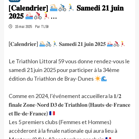
[𝐂𝐚𝐥𝐞𝐧𝐝𝐫𝐢𝐞𝐫]
𝐒𝐚𝐦𝐞𝐝𝐢 𝟐𝟏 𝐣𝐮𝐢𝐧
𝟐𝟎𝟐𝟓
…
15 mai 2025
Par TL59
[𝐂𝐚𝐥𝐞𝐧𝐝𝐫𝐢𝐞𝐫]
𝐒𝐚𝐦𝐞𝐝𝐢 𝟐𝟏 𝐣𝐮𝐢𝐧 𝟐𝟎𝟐𝟓
Le Triathlon Littoral 59 vous donne rendez-vous le
samedi 21 juin 2025 pour participer à la 34ème
édition du Triathlon de Bray-Dunes
Comme en 2024, l’événement accueillera la 𝟏/𝟐
𝐟𝐢𝐧𝐚𝐥𝐞 𝐙𝐨𝐧𝐞-𝐍𝐨𝐫𝐝 𝐃𝟑 𝐝𝐞 𝐓𝐫𝐢𝐚𝐭𝐡𝐥𝐨𝐧 (𝐇𝐚𝐮𝐭𝐬-𝐝𝐞-𝐅𝐫𝐚𝐧𝐜𝐞
𝐞𝐭 𝐈̂𝐥𝐞-𝐝𝐞-𝐅𝐫𝐚𝐧𝐜𝐞)
Les 5 premiers clubs (Femmes et Hommes)
accèderont à la finale nationale qui aura lieu à