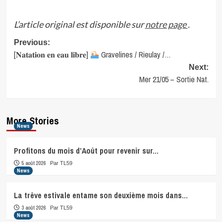
L’article original est disponible sur
notre page
.
Post
Previous:
[𝐍𝐚𝐭𝐚𝐭𝐢𝐨𝐧 𝐞𝐧 𝐞𝐚𝐮 𝐥𝐢𝐛𝐫𝐞]
Gravelines / Rieulay /…
navigation
Next:
Mer 21/05 – Sortie Nat.
More Stories
News
Profitons du mois d’Août pour revenir sur…
5 août 2026
Par TL59
News
La trêve estivale entame son deuxième mois dans…
3 août 2026
Par TL59
News