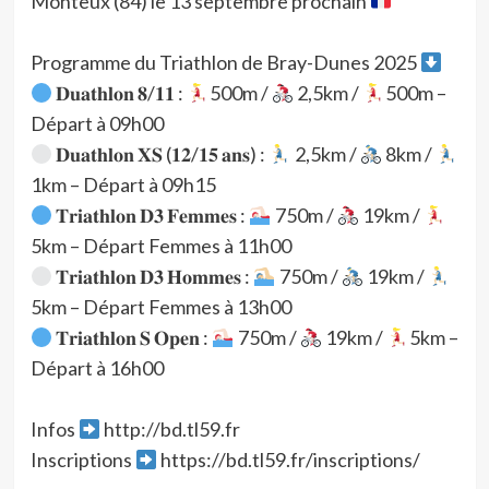
Monteux (84) le 13 septembre prochain
Programme du Triathlon de Bray-Dunes 2025
𝐃𝐮𝐚𝐭𝐡𝐥𝐨𝐧 𝟖/𝟏𝟏 :
500m /
2,5km /
500m –
Départ à 09h00
𝐃𝐮𝐚𝐭𝐡𝐥𝐨𝐧 𝐗𝐒 (𝟏𝟐/𝟏𝟓 𝐚𝐧𝐬) :
2,5km /
8km /
1km – Départ à 09h15
𝐓𝐫𝐢𝐚𝐭𝐡𝐥𝐨𝐧 𝐃𝟑 𝐅𝐞𝐦𝐦𝐞𝐬 :
750m /
19km /
5km – Départ Femmes à 11h00
𝐓𝐫𝐢𝐚𝐭𝐡𝐥𝐨𝐧 𝐃𝟑 𝐇𝐨𝐦𝐦𝐞𝐬 :
750m /
19km /
5km – Départ Femmes à 13h00
𝐓𝐫𝐢𝐚𝐭𝐡𝐥𝐨𝐧 𝐒 𝐎𝐩𝐞𝐧 :
750m /
19km /
5km –
Départ à 16h00
Infos
http://bd.tl59.fr
Inscriptions
https://bd.tl59.fr/inscriptions/