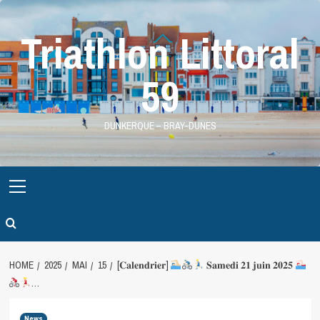
Skip
to
Triathlon Littoral
content
59
DUNKERQUE – BRAY-DUNES
Primary
Menu
HOME
2025
MAI
15
[𝐂𝐚𝐥𝐞𝐧𝐝𝐫𝐢𝐞𝐫]
𝐒𝐚𝐦𝐞𝐝𝐢 𝟐𝟏 𝐣𝐮𝐢𝐧 𝟐𝟎𝟐𝟓
…
News