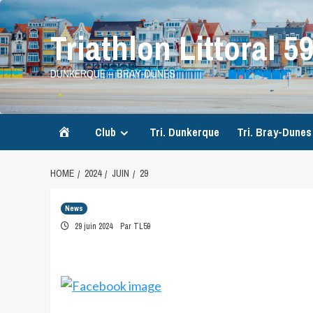
Skip
to
Triathlon Littoral 5
content
DUNKERQUE – BRAY-DUNES
Accueil
Club
Tri. Dunkerque
Tri. Bray-Dunes
HOME
2024
JUIN
29
News
29 juin 2024
Par TL59