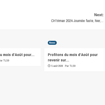
Next:
CH’triman 2024 Journée faste, hier,…
News
du mois d’Août pour…
Profitons du mois d’Août pour
revenir sur…
Par TL59
5 août 2026
Par TL59