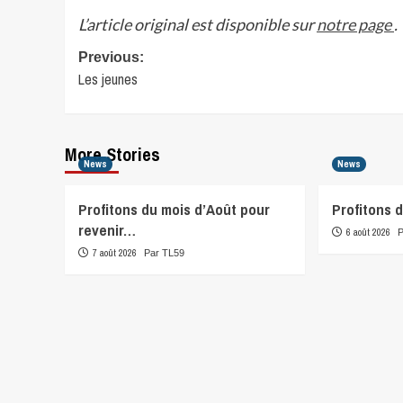
L’article original est disponible sur
notre page
.
Post
Previous:
Les jeunes
navigation
More Stories
News
News
Profitons du mois d’Août pour
Profitons 
revenir…
6 août 2026
7 août 2026
Par TL59